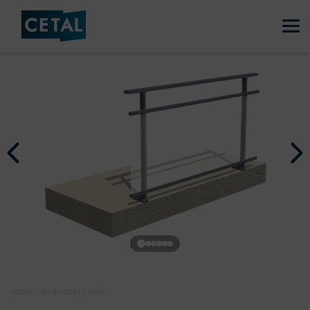
Accueil
/
Garde-corps
/
Orion 1