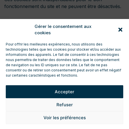
fonctionnement du site et ne peuvent être désactivés.
Gérer le consentement aux
cookies
Pour offrir les meilleures expériences, nous utilisons des
technologies telles que les cookies pour stocker et/ou accéder aux
informations des appareils. Le fait de consentir à ces technologies
nous permettra de traiter des données telles que le comportement
de navigation ou les ID uniques sur ce site. Le fait de ne pas
CONTACT
consentir ou de retirer son consentement peut avoir un effet négatif
ENTRETIEN ET TECHNIQUE
sur certaines caractéristiques et fonctions.
TÉLÉCHARGEMENTS
ESPACE PRO
Accepter
DEMANDE DE DEVIS
FICHES TECHNIQUES PRODUIT
Refuser
MENTIONS LÉGALES
POLITIQUE DE CONFIDENTIALITÉ
Voir les préférences