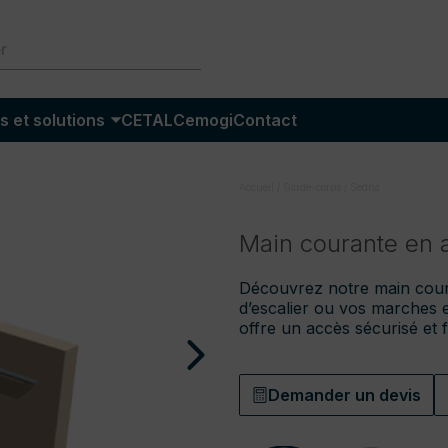
s et solutions
CETAL
Cemogi
Contact
Accueil
/
Garde-corps
/
Sedna
Main courante en 
Découvrez notre main coura
d’escalier ou vos marches e
offre un accès sécurisé et fa
Demander un devis