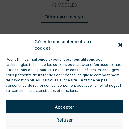
42 MODÈLES
Découvrir le style
Gérer le consentement aux
cookies
Pour offrir les meilleures expériences, nous utilisons des
technologies telles que les cookies pour stocker et/ou accéder aux
informations des appareils. Le fait de consentir à ces technologies
CONTACT
nous permettra de traiter des données telles que le comportement
de navigation ou les ID uniques sur ce site. Le fait de ne pas
ENTRETIEN ET TECHNIQUE
consentir ou de retirer son consentement peut avoir un effet négatif
TÉLÉCHARGEMENTS
sur certaines caractéristiques et fonctions.
ESPACE PRO
DEMANDE DE DEVIS
Accepter
FICHES TECHNIQUES PRODUIT
MENTIONS LÉGALES
Refuser
POLITIQUE DE CONFIDENTIALITÉ