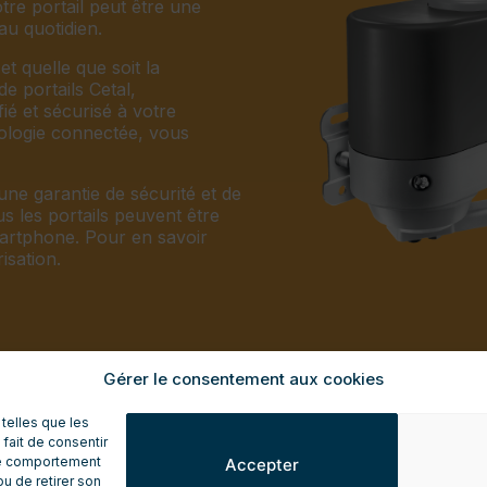
tre portail peut être une
au quotidien.
et quelle que soit la
e portails Cetal,
fié et sécurisé à votre
nologie connectée, vous
ne garantie de sécurité et de
us les portails peuvent être
artphone. Pour en savoir
isation.
Gérer le consentement aux cookies
 telles que les
fait de consentir
 le comportement
Accepter
ou de retirer son