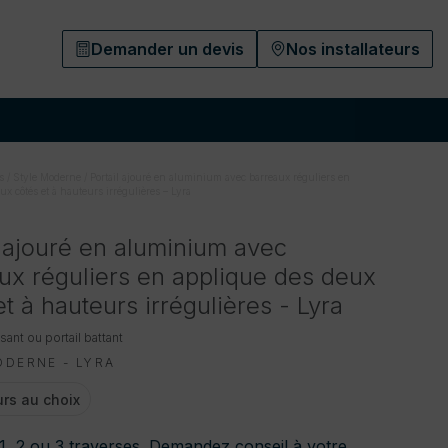
Demander un devis
Nos installateurs
s
/
Style Moderne
/
Portail ajouré en aluminium avec barreaux réguliers en
x côtés et à hauteurs irrégulières – Lyra
l ajouré en aluminium avec
ux réguliers en applique des deux
et à hauteurs irrégulières - Lyra
ssant ou portail battant
ODERNE - LYRA
rs au choix
 1, 2 ou 3 traverses. Demandez conseil à votre