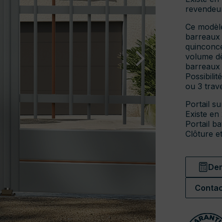
revendeur
Ce modèle
barreaux 
quinconce.
volume dè
barreaux 
Possibilit
ou 3 trav
Portail s
Existe en 
Portail ba
Clôture et
Dem
Contac