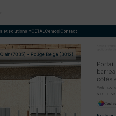
s et solutions
CETAL
Cemogi
Contact
Accueil
/
Portail
applique des deu
 Clair (7035) - Rouge Beige (3012)
Portai
barrea
côtés 
Portail couli
STYLE M
Couleu
Existe en