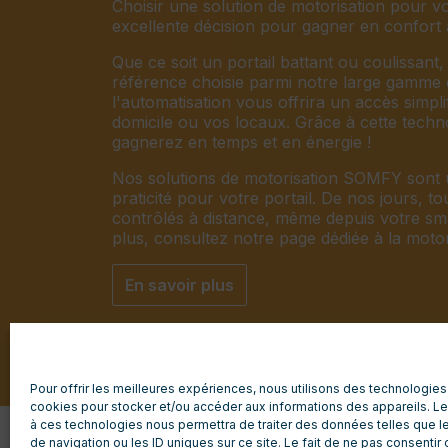
Choisir une solution de motorisation pour vo
excellente décision pour gagner en confort 
Que ce soit un portail battant ou coulissant, 
référence choisie parmi notre large gamme d
l'automatisation vous offrira un accès simpli
domicile ou vos locaux. Grâce à cette tech
gagnerez en temps et en énergie !
Nos solutions de motorisation SOMFY sont u
praticité pour votre portail. De nos jours, to
contrôlés à distance, même depuis votre sm
plus, consultez notre page dédiée à la motor
En savoir plus
Pour offrir les meilleures expériences, nous utilisons des technologies
cookies pour stocker et/ou accéder aux informations des appareils. Le 
à ces technologies nous permettra de traiter des données telles que
de navigation ou les ID uniques sur ce site. Le fait de ne pas consentir 