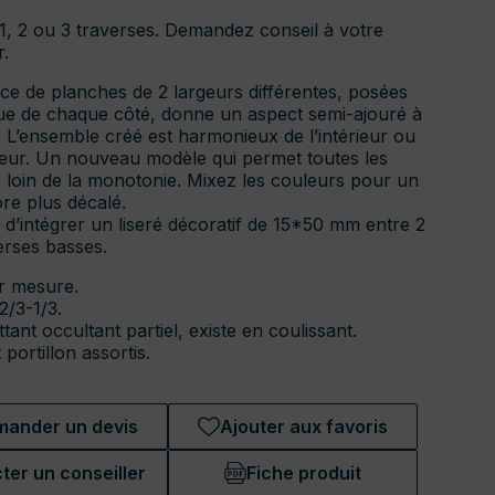
 1, 2 ou 3 traverses. Demandez conseil à votre
.
nce de planches de 2 largeurs différentes, posées
ue de chaque côté, donne un aspect semi-ajouré à
l. L’ensemble créé est harmonieux de l’intérieur ou
rieur. Un nouveau modèle qui permet toutes les
s, loin de la monotonie. Mixez les couleurs pour un
ore plus décalé.
é d’intégrer un liseré décoratif de 15*50 mm entre 2
erses basses.
ur mesure.
2/3-1/3.
ttant occultant partiel, existe en coulissant.
 portillon assortis.
ander un devis
Ajouter aux favoris
ter un conseiller
Fiche produit