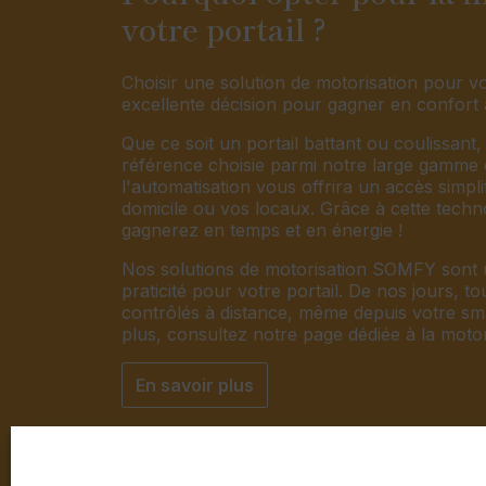
votre portail ?
Choisir une solution de motorisation pour vo
excellente décision pour gagner en confort 
Que ce soit un portail battant ou coulissant, 
référence choisie parmi notre large gamme d
l'automatisation vous offrira un accès simpli
domicile ou vos locaux. Grâce à cette tech
gagnerez en temps et en énergie !
Nos solutions de motorisation SOMFY sont u
praticité pour votre portail. De nos jours, to
contrôlés à distance, même depuis votre sm
plus, consultez notre page dédiée à la motor
En savoir plus