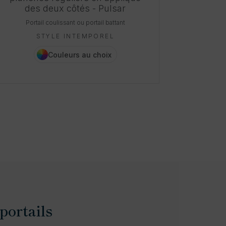
des deux côtés - Pulsar
irrégu
Portail coulissant ou portail battant
Port
STYLE INTEMPOREL
Couleurs au choix
portails