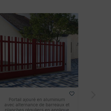
Portail ajouré en aluminium
Port
avec alternance de barreaux et
avec a
planches réguliers en applique
p