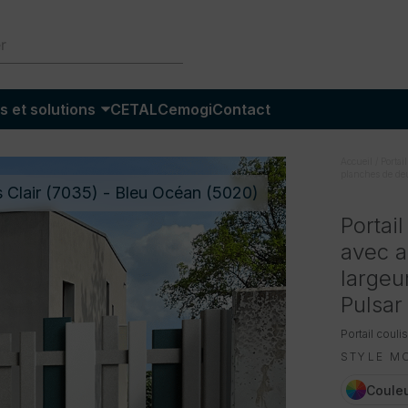
s et solutions
CETAL
Cemogi
Contact
Accueil
/
Portail
planches de deu
s Clair (7035) - Bleu Océan (5020)
Portai
avec a
largeu
Pulsar
Portail couli
STYLE M
Couleu