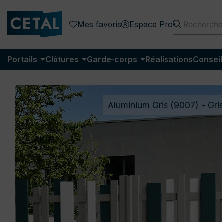
Mes favoris
Espace Pro
Portails
Clôtures
Garde-corps
Réalisations
Conseil
Aluminium Gris (9007) - Gri