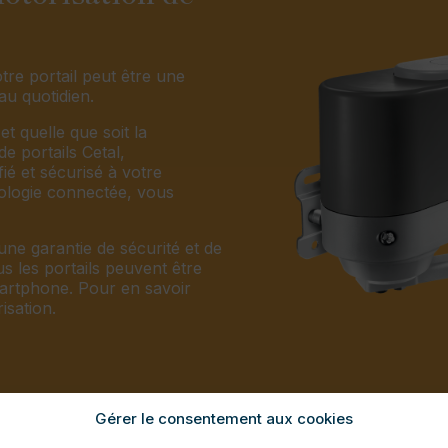
tre portail peut être une
au quotidien.
et quelle que soit la
e portails Cetal,
fié et sécurisé à votre
nologie connectée, vous
ne garantie de sécurité et de
us les portails peuvent être
artphone. Pour en savoir
isation.
Gérer le consentement aux cookies