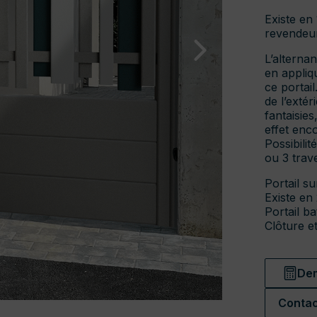
Existe en
revendeur
L’alterna
en appliq
ce portai
de l’exté
fantaisie
effet enc
Possibilit
ou 3 trav
Portail s
Existe en 
Portail ba
Clôture et
Dem
Contac