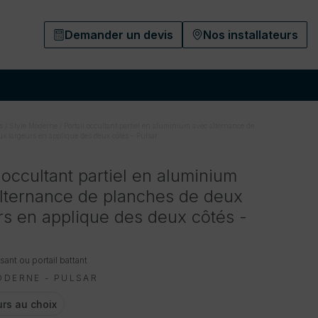
Demander un devis
Nos installateurs
s
/
Style Moderne
/
Portail occultant partiel en aluminium avec alternance de
x largeurs en applique des deux côtés – Pulsar
l occultant partiel en aluminium
lternance de planches de deux
rs en applique des deux côtés -
ssant ou portail battant
ODERNE - PULSAR
rs au choix