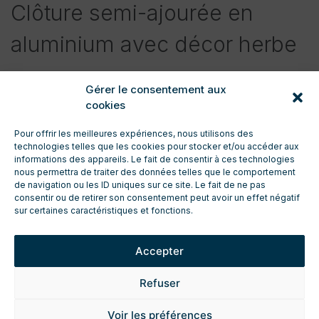
Clôture semi-ajourée en
aluminium avec décor herbe
Gérer le consentement aux
cookies
Pour offrir les meilleures expériences, nous utilisons des
technologies telles que les cookies pour stocker et/ou accéder aux
informations des appareils. Le fait de consentir à ces technologies
nous permettra de traiter des données telles que le comportement
de navigation ou les ID uniques sur ce site. Le fait de ne pas
CONTACT
consentir ou de retirer son consentement peut avoir un effet négatif
ENTRETIEN ET TECHNIQUE
sur certaines caractéristiques et fonctions.
TÉLÉCHARGEMENTS
ESPACE PRO
Accepter
DEMANDE DE DEVIS
FICHES TECHNIQUES PRODUIT
Refuser
MENTIONS LÉGALES
POLITIQUE DE CONFIDENTIALITÉ
Voir les préférences