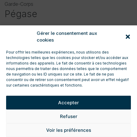
Garde-Corps
Pégase
Gérer le consentement aux
cookies
Pour offrir les meilleures expériences, nous utilisons des
technologies telles que les cookies pour stocker et/ou accéder aux
informations des appareils. Le fait de consentir à ces technologies
nous permettra de traiter des données telles que le comportement
de navigation ou les ID uniques sur ce site. Le fait de ne pas
CONTACT
consentir ou de retirer son consentement peut avoir un effet négatif
ENTRETIEN ET TECHNIQUE
sur certaines caractéristiques et fonctions.
TÉLÉCHARGEMENTS
ESPACE PRO
Accepter
DEMANDE DE DEVIS
FICHES TECHNIQUES PRODUIT
Refuser
MENTIONS LÉGALES
POLITIQUE DE CONFIDENTIALITÉ
Voir les préférences