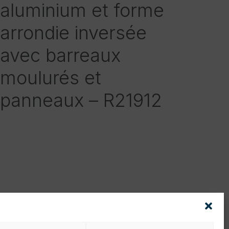
aluminium et forme
arrondie inversée
avec barreaux
moulurés et
panneaux – R21912