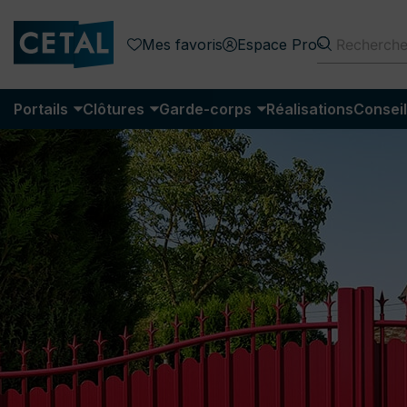
Mes favoris
Espace Pro
Portails
Clôtures
Garde-corps
Réalisations
Conseil