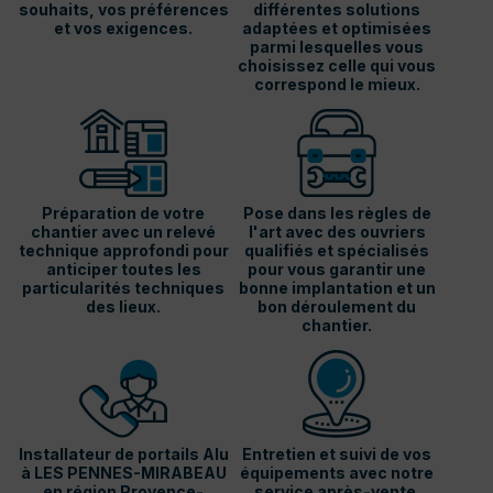
souhaits, vos préférences
différentes solutions
et vos exigences.
adaptées et optimisées
parmi lesquelles vous
choisissez celle qui vous
correspond le mieux.
Préparation de votre
Pose dans les règles de
chantier avec un relevé
l'art avec des ouvriers
technique approfondi pour
qualifiés et spécialisés
anticiper toutes les
pour vous garantir une
particularités techniques
bonne implantation et un
des lieux.
bon déroulement du
chantier.
Installateur de portails Alu
Entretien et suivi de vos
à LES PENNES-MIRABEAU
équipements avec notre
en région Provence-
service après-vente.