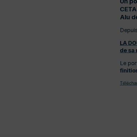
Un po
CETAL
Alu d
Depuis
LA DO
de sa
Le por
finit
Télécha