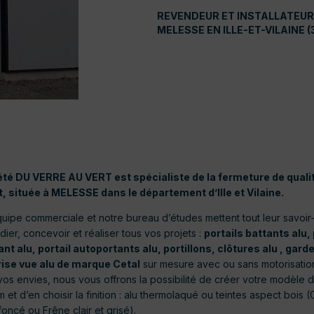
REVENDEUR ET INSTALLATEUR
MELESSE EN ILLE-ET-VILAINE (
été DU VERRE AU VERT est spécialiste de la fermeture de quali
t, située à MELESSE dans le département d’Ille et Vilaine.
uipe commerciale et notre bureau d’études mettent tout leur savoir-
dier, concevoir et réaliser tous vos projets :
portails battants alu, 
nt alu, portail autoportants alu, portillons, clôtures alu , gar
brise vue alu de marque Cetal
sur mesure avec ou sans motorisatio
vos envies, nous vous offrons la possibilité de créer votre modèle d
m et d’en choisir la finition : alu thermolaqué ou teintes aspect bois 
foncé ou Frêne clair et grisé).