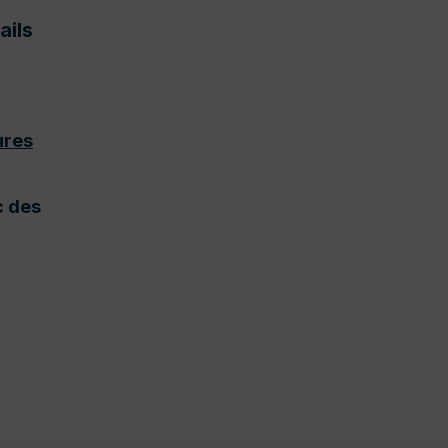
ails
ures
 des