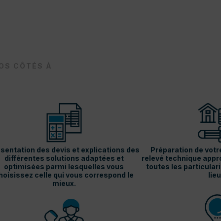
VOS CÔTÉS À
sentation des devis et explications des
Préparation de votr
différentes solutions adaptées et
relevé technique appro
optimisées parmi lesquelles vous
toutes les particular
hoisissez celle qui vous correspond le
lieu
mieux.