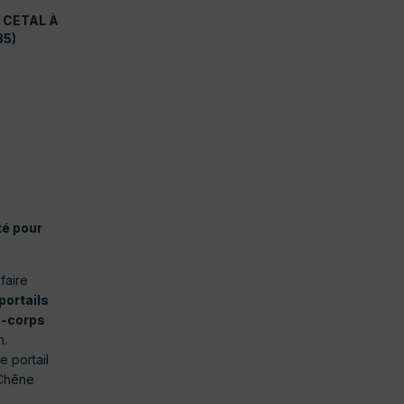
 CETAL À
35)
té pour
faire
portails
de-corps
n.
e portail
(Chêne