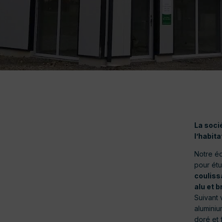
La soci
l’habita
Notre éq
pour étu
coulissa
alu et 
Suivant 
aluminiu
doré et 