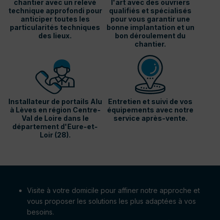
chantier avec un relevé
l'art avec des ouvriers
technique approfondi pour
qualifiés et spécialisés
anticiper toutes les
pour vous garantir une
particularités techniques
bonne implantation et un
des lieux.
bon déroulement du
chantier.
Installateur de portails Alu
Entretien et suivi de vos
à Lèves en région Centre-
équipements avec notre
Val de Loire dans le
service après-vente.
département d'Eure-et-
Loir (28).
Visite à votre domicile pour affiner notre approche et
vous proposer les solutions les plus adaptées à vos
besoins.