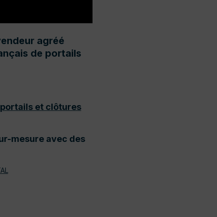
evendeur agréé
nçais de portails
rtails et clôtures
ur-mesure avec des
AL