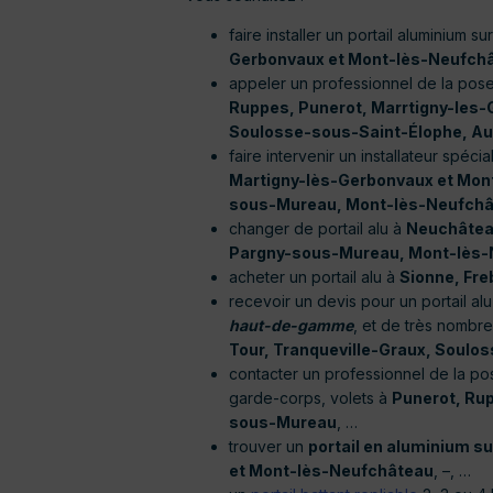
faire installer un portail aluminium 
Gerbonvaux et Mont-lès-Neufch
appeler un professionnel de la pose
Ruppes, Punerot, Marrtigny-les-
Soulosse-sous-Saint-Élophe, Au
faire intervenir un installateur spécia
Martigny-lès-Gerbonvaux et Mon
sous-Mureau, Mont-lès-Neufchâte
changer de portail alu à
Neuchâteau
Pargny-sous-Mureau, Mont-lès-N
acheter un portail alu à
Sionne, Fr
recevoir un devis pour un portail al
haut-de-gamme
, et de très nombr
Tour, Tranqueville-Graux, Soulo
contacter un professionnel de la pos
garde-corps, volets à
Punerot, Rup
sous-Mureau
, …
trouver un
portail en aluminium s
et Mont-lès-Neufchâteau
, –, …