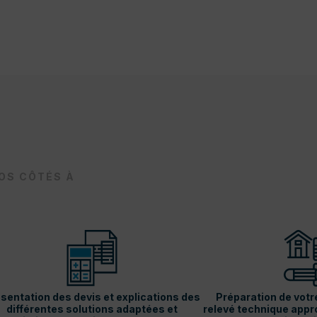
VOS CÔTÉS À
sentation des devis et explications des
Préparation de votr
différentes solutions adaptées et
relevé technique appro