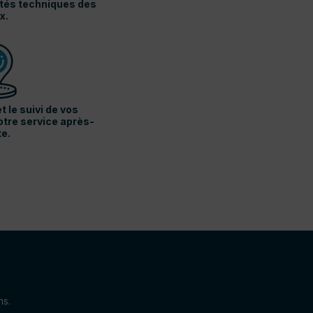
ités techniques des
x.
t le suivi de vos
tre service après-
te.
ns.