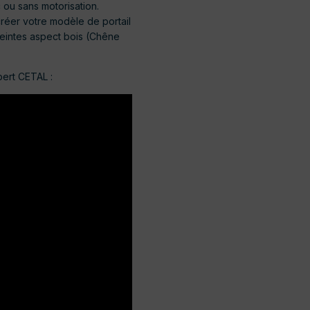
ou sans motorisation.
créer votre modèle de portail
u teintes aspect bois (Chêne
pert CETAL :