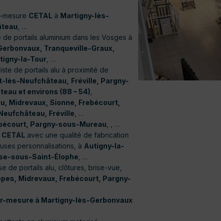
sur-mesure
CETAL
à
Martigny-lès-
âteau
, …
 de portails aluminium dans les Vosges à
Gerbonvaux, Tranqueville-Graux,
tigny-la-Tour
, …
liste de portails alu à proximité de
t-lès-Neufchâteau,
Fréville, Pargny-
au et environs (88 – 54)
,
, Midrevaux, Sionne, Frebécourt,
eufchâteau, Fréville
, …
ebécourt, Pargny-sous-Mureau
, , …
u
CETAL
avec une qualité de fabrication
euses personnalisations, à
Autigny-la-
sse-sous-Saint-Élophe
, …
e de portails alu, clôtures, brise-vue,
pes, Midrevaux, Frebécourt, Pargny-
ur-mesure à
Martigny-lès-Gerbonvaux