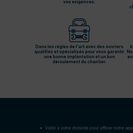
vos exigences.
c
Dans les règles de l'art avec des ouvriers
I
qualifiés et spécialisés pour vous garantir
Ne
une bonne implantation et un bon
en
déroulement du chantier.
Visite à votre domicile pour affiner notre a