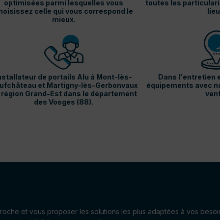
optimisées parmi lesquelles vous
toutes les particular
hoisissez celle qui vous correspond le
lieu
mieux.
nstallateur de portails Alu à Mont-lès-
Dans l'entretien e
ufchâteau et Martigny-lès-Gerbonvaux
équipements avec no
 région Grand-Est dans le département
ven
des Vosges (88).
pproche et vous proposer les solutions les plus adaptées à vos besoi