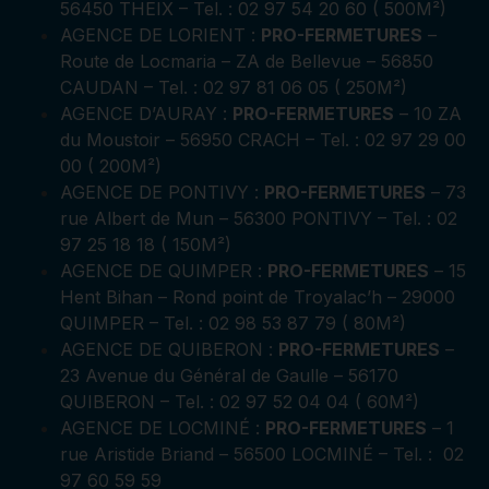
56450 THEIX – Tel. : 02 97 54 20 60 ( 500M²)
AGENCE DE LORIENT :
PRO-FERMETURES
–
Route de Locmaria – ZA de Bellevue – 56850
CAUDAN – Tel. : 02 97 81 06 05 ( 250M²)
AGENCE D’AURAY :
PRO-FERMETURES
– 10 ZA
du Moustoir – 56950 CRACH – Tel. : 02 97 29 00
00 ( 200M²)
AGENCE DE PONTIVY :
PRO-FERMETURES
– 73
rue Albert de Mun – 56300 PONTIVY – Tel. : 02
97 25 18 18 ( 150M²)
AGENCE DE QUIMPER :
PRO-FERMETURES
– 15
Hent Bihan – Rond point de Troyalac’h – 29000
QUIMPER – Tel. : 02 98 53 87 79 ( 80M²)
AGENCE DE QUIBERON :
PRO-FERMETURES
–
23 Avenue du Général de Gaulle – 56170
QUIBERON – Tel. : 02 97 52 04 04 ( 60M²)
AGENCE DE LOCMINÉ :
PRO-FERMETURES
– 1
rue Aristide Briand – 56500 LOCMINÉ – Tel. : 02
97 60 59 59