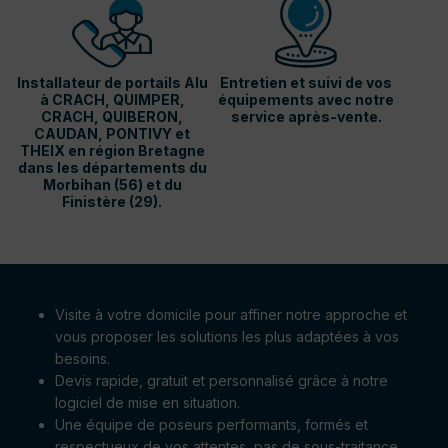
Installateur de portails Alu
Entretien et suivi de vos
à CRACH, QUIMPER,
équipements avec notre
CRACH, QUIBERON,
service après-vente.
CAUDAN, PONTIVY et
THEIX en région Bretagne
dans les départements du
Morbihan (56) et du
Finistère (29).
Visite à votre domicile pour affiner notre approche et
vous proposer les solutions les plus adaptées à vos
besoins.
Devis rapide, gratuit et personnalisé grâce à notre
logiciel de mise en situation.
Une équipe de poseurs performants, formés et
respectueux de vos attentes, pas de sous-traitance.