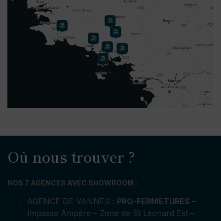
Où nous trouver ?
NOS 7 AGENCES AVEC SHOWROOM :
AGENCE DE VANNES :
PRO-FERMETURES
–
Impasse Ampère – Zone de St Léonard Est –