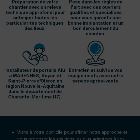
Préparation de votre
Pose dans les règles de
chantier avec un relevé
l'art avec des ouvriers
technique approfondi pour
qualifiés et spécialisés
anticiper toutes les
pour vous garantir une
particularités techniques
bonne implantation et un
des lieux.
bon déroulement du
chantier.
Installateur de portails Alu
Entretien et suivi de vos
à MARENNES, Royan et
équipements avec notre
Saint-Pierre d’Oléron en
service après-vente.
région Nouvelle-Aquitaine
dans le département de
Charente-Maritime (17).
Visite à votre domicile pour affiner notre approche et
vous proposer les solutions les plus adaptées à vos