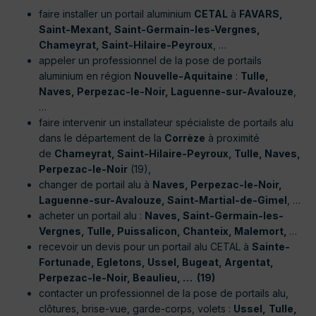
faire installer un portail aluminium
CETAL
à
FAVARS,
Saint-Mexant, Saint-Germain-les-Vergnes,
Chameyrat, Saint-Hilaire-Peyroux
, …
appeler un professionnel de la pose de portails
aluminium en région
Nouvelle-Aquitaine
:
Tulle,
Naves, Perpezac-le-Noir, Laguenne-sur-Avalouze
,
…
faire intervenir un installateur spécialiste de portails alu
dans le département de la
Corrèze
à proximité
de
Chameyrat, Saint-Hilaire-Peyroux, Tulle, Naves,
Perpezac-le-Noir
(19),
changer de portail alu à
Naves, Perpezac-le-Noir,
Laguenne-sur-Avalouze, Saint-Martial-de-Gimel
, …
acheter un portail alu :
Naves,
Saint-Germain-les-
Vergnes, Tulle, Puissalicon, Chanteix, Malemort,
…
recevoir un devis pour un portail alu CETAL à
Sainte-
Fortunade, Egletons, Ussel, Bugeat, Argentat,
Perpezac-le-Noir, Beaulieu, … (19)
contacter un professionnel de la pose de portails alu,
clôtures, brise-vue, garde-corps, volets :
Ussel,
Tulle,