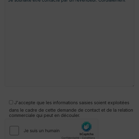
Veuillez
laisser
J'accepte que les informations saisies soient exploitées
ce
dans le cadre de cette demande de contact et de la relation
champ
commerciale qui peut en découler.
vide.