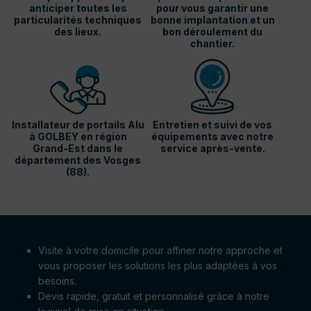
anticiper toutes les
pour vous garantir une
particularités techniques
bonne implantation et un
des lieux.
bon déroulement du
chantier.
Installateur de portails Alu
Entretien et suivi de vos
à GOLBEY en région
équipements avec notre
Grand-Est dans le
service après-vente.
département des Vosges
(88).
Visite à votre domicile pour affiner notre approche et
vous proposer les solutions les plus adaptées à vos
besoins.
Devis rapide, gratuit et personnalisé grâce à notre