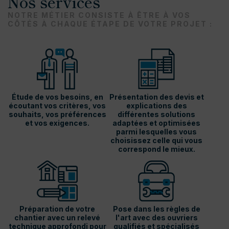
Nos services
NOTRE MÉTIER CONSISTE À ÊTRE À VOS
CÔTÉS À CHAQUE ÉTAPE DE VOTRE PROJET :
Étude de vos besoins, en
Présentation des devis et
écoutant vos critères, vos
explications des
souhaits, vos préférences
différentes solutions
et vos exigences.
adaptées et optimisées
parmi lesquelles vous
choisissez celle qui vous
correspond le mieux.
Préparation de votre
Pose dans les règles de
chantier avec un relevé
l'art avec des ouvriers
technique approfondi pour
qualifiés et spécialisés